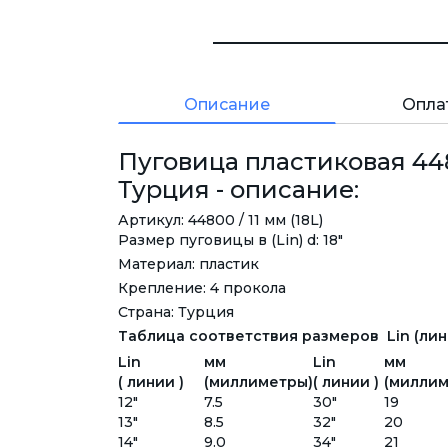
Описание
Опла
Пуговица пластиковая 4480
Турция - описание:
Артикул: 44800 / 11 мм (18L)
Размер пуговицы в (Lin) d: 18"
Материал: пластик
Крепление: 4 прокола
Страна: Турция
Таблица соответствия размеров Lin (лини
Lin
мм
Lin
мм
( линии )
(миллиметры)
( линии )
(миллим
12"
7.5
30"
19
13"
8.5
32"
20
14"
9.0
34"
21