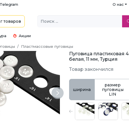
Telegram
О нас
г
товаров
ура
Акции
уговицы
Пластмассовые пуговицы
Пуговица пластиковая 4
белая, 11 мм, Турция
Товар закончился
размер
ширина
пуговицы
LIN
Next