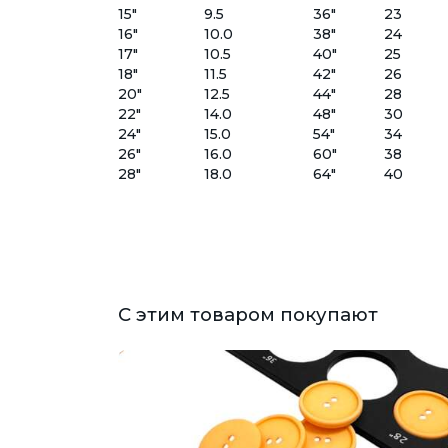
15"
9.5
36"
23
16"
10.0
38"
24
17"
10.5
40"
25
18"
11.5
42"
26
20"
12.5
44"
28
22"
14.0
48"
30
24"
15.0
54"
34
26"
16.0
60"
38
28"
18.0
64"
40
С этим товаром покупают