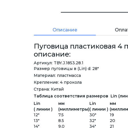
Описание
Опла
Пуговица пластиковая 4 про
описание:
Артикул: TBY.J.1853.28.1
Размер пуговицы в (Lin) d: 28"
Материал: пластмасса
Крепление: 4 прокола
Страна: Китай
Таблица соответствия размеров Lin (лини
Lin
мм
Lin
мм
( линии )
(миллиметры)
( линии )
(миллим
12"
7.5
30"
19
13"
8.5
32"
20
14"
9.0
34"
21