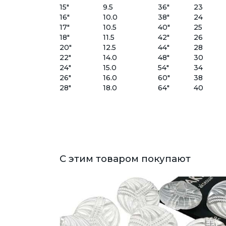
15"
9.5
36"
23
16"
10.0
38"
24
17"
10.5
40"
25
18"
11.5
42"
26
20"
12.5
44"
28
22"
14.0
48"
30
24"
15.0
54"
34
26"
16.0
60"
38
28"
18.0
64"
40
С этим товаром покупают