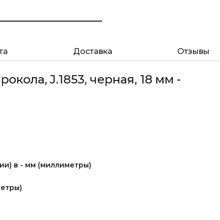
та
Доставка
Отзывы
кола, J.1853, черная, 18 мм -
и) в - мм (миллиметры)
етры)