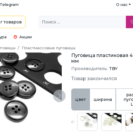
Telegram
О нас
г
товаров
ура
Акции
уговицы
Пластмассовые пуговицы
Пуговица пластиковая 4 п
мм
Производитель:
TBY
Товар закончился
ра
Next
цвет
ширина
пуг