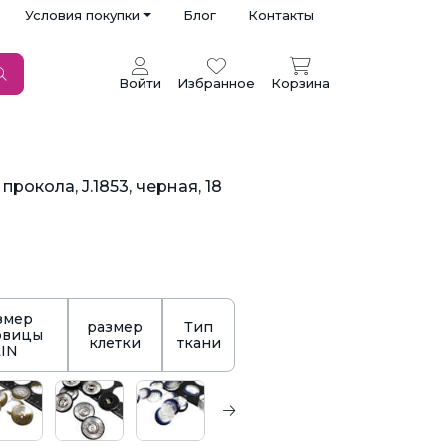
Условия покупки
Блог
Контакты
Войти
Избранное
Корзина
рокола, J.1853, черная, 18
змер
размер
Тип
овицы
клетки
ткани
LIN