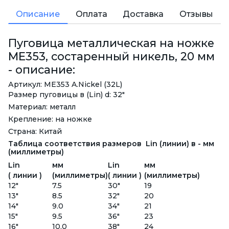
Описание
Оплата
Доставка
Отзывы
Пуговица металлическая на ножке
ME353, состаренный никель, 20 мм
- описание:
Артикул: ME353 A.Nickel (32L)
Размер пуговицы в (Lin) d: 32"
Материал: металл
Крепление: на ножке
Страна: Китай
Таблица соответствия размеров Lin (линии) в - мм
(миллиметры)
Lin
мм
Lin
мм
( линии )
(миллиметры)
( линии )
(миллиметры)
12"
7.5
30"
19
13"
8.5
32"
20
14"
9.0
34"
21
15"
9.5
36"
23
16"
10.0
38"
24