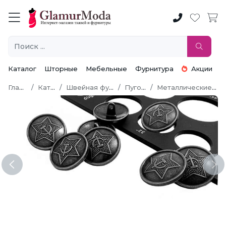
Каталог
Шторные
Мебельные
Фурнитура
Акции
Главная
Каталог
Швейная фурнитура
Пуговицы
Металлические пуговицы
Previous
Ne