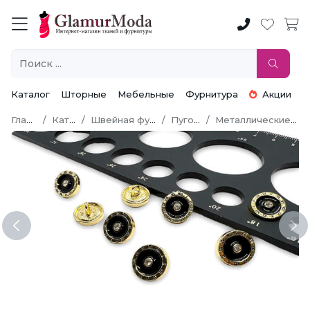
Каталог
Шторные
Мебельные
Фурнитура
Акции
Главная
Каталог
Швейная фурнитура
Пуговицы
Металлические пуговицы
Previous
Ne