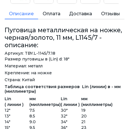
Описание
Оплата
Доставка
Отзывы
Пуговица металлическая на ножке,
черная/золото, 11 мм, L1145/7 -
описание:
Артикул: TBY.L-1145/7.18
Размер пуговицы в (Lin) d: 18"
Материал: металл
Крепление: на ножке
Страна: Китай
Таблица соответствия размеров Lin (линии) в - мм
(миллиметры)
Lin
мм
Lin
мм
( линии )
(миллиметры)
( линии )
(миллиметры)
12"
7.5
30"
19
13"
8.5
32"
20
14"
9.0
34"
21
15"
9.5
36"
23