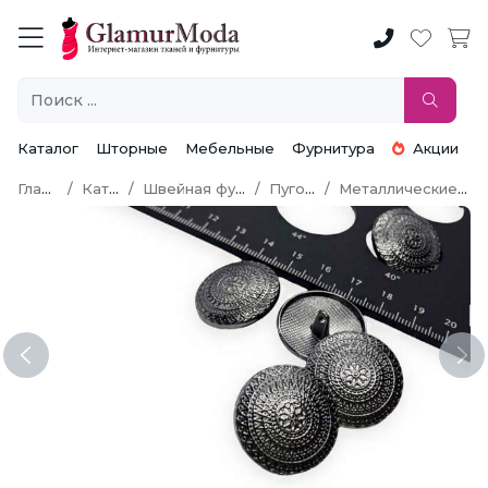
Каталог
Шторные
Мебельные
Фурнитура
Акции
Главная
Каталог
Швейная фурнитура
Пуговицы
Металлические пуговицы
Previous
Ne