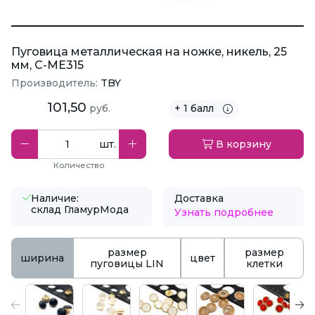
Пуговица металлическая на ножке, никель, 25
мм, С-МЕ315
Производитель:
TBY
101,50
руб.
+ 1 балл
шт.
В корзину
Количество
Наличие:
Доставка
склад ГламурМода
Узнать подробнее
размер
размер
ширина
цвет
пуговицы LIN
клетки