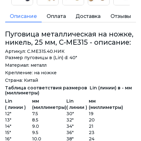
Описание
Оплата
Доставка
Отзывы
Пуговица металлическая на ножке,
никель, 25 мм, С-МЕ315 - описание:
Артикул: С.ME315.40.НИК
Размер пуговицы в (Lin) d: 40"
Материал: металл
Крепление: на ножке
Страна: Китай
Таблица соответствия размеров Lin (линии) в - мм
(миллиметры)
Lin
мм
Lin
мм
( линии )
(миллиметры)
( линии )
(миллиметры)
12"
7.5
30"
19
13"
8.5
32"
20
14"
9.0
34"
21
15"
9.5
36"
23
16"
10.0
38"
24