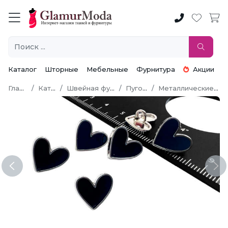
Каталог
Шторные
Мебельные
Фурнитура
Акции
Главная
Каталог
Швейная фурнитура
Пуговицы
Металлические пуговицы
Previous
Ne