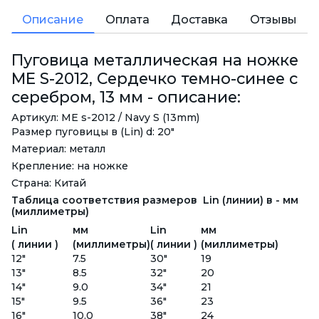
Описание
Оплата
Доставка
Отзывы
Пуговица металлическая на ножке
ME S-2012, Сердечко темно-синее с
серебром, 13 мм - описание:
Артикул: ME s-2012 / Navy S (13mm)
Размер пуговицы в (Lin) d: 20"
Материал: металл
Крепление: на ножке
Страна: Китай
Таблица соответствия размеров Lin (линии) в - мм
(миллиметры)
Lin
мм
Lin
мм
( линии )
(миллиметры)
( линии )
(миллиметры)
12"
7.5
30"
19
13"
8.5
32"
20
14"
9.0
34"
21
15"
9.5
36"
23
16"
10.0
38"
24