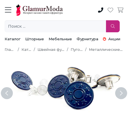
Каталог
Шторные
Мебельные
Фурнитура
Акции
Главная
Каталог
Швейная фурнитура
Пуговицы
Металлические пуговицы
Previous
Ne