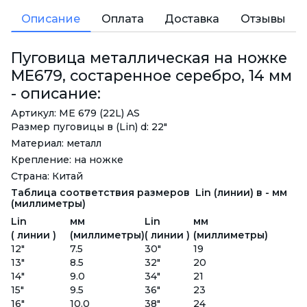
Описание
Оплата
Доставка
Отзывы
Пуговица металлическая на ножке
ME679, состаренное серебро, 14 мм
- описание:
Артикул: ME 679 (22L) AS
Размер пуговицы в (Lin) d: 22"
Материал: металл
Крепление: на ножке
Страна: Китай
Таблица соответствия размеров Lin (линии) в - мм
(миллиметры)
Lin
мм
Lin
мм
( линии )
(миллиметры)
( линии )
(миллиметры)
12"
7.5
30"
19
13"
8.5
32"
20
14"
9.0
34"
21
15"
9.5
36"
23
16"
10.0
38"
24