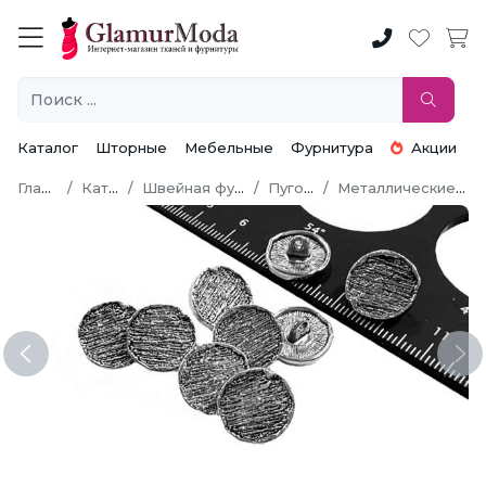
Каталог
Шторные
Мебельные
Фурнитура
Акции
Главная
Каталог
Швейная фурнитура
Пуговицы
Металлические пуговицы
Previous
Ne