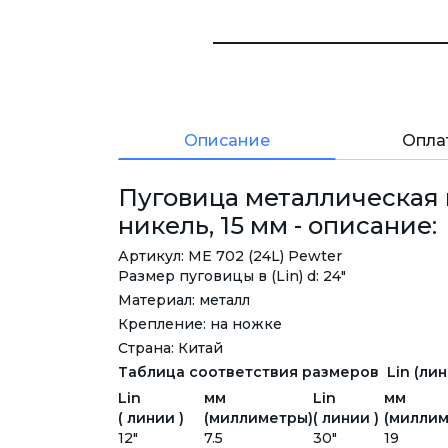
Описание
Опла
Пуговица металлическая 
никель, 15 мм - описание:
Артикул: ME 702 (24L) Pewter
Размер пуговицы в (Lin) d: 24"
Материал: металл
Крепление: на ножке
Страна: Китай
Таблица соответствия размеров Lin (лини
Lin
мм
Lin
мм
( линии )
(миллиметры)
( линии )
(миллим
12"
7.5
30"
19