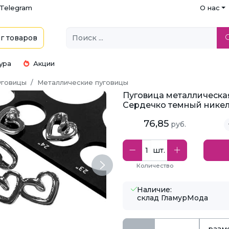
Telegram
О нас
г
товаров
ура
Акции
уговицы
Металлические пуговицы
Пуговица металлическа
Сердечко темный никель
76,85
руб.
шт.
Количество
Next
Наличие:
склад ГламурМода