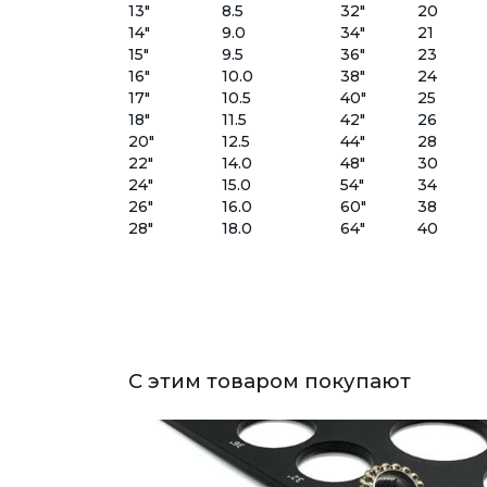
13"
8.5
32"
20
14"
9.0
34"
21
15"
9.5
36"
23
16"
10.0
38"
24
17"
10.5
40"
25
18"
11.5
42"
26
20"
12.5
44"
28
22"
14.0
48"
30
24"
15.0
54"
34
26"
16.0
60"
38
28"
18.0
64"
40
С этим товаром покупают