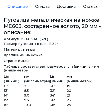
Описание
Оплата
Доставка
Отзывы
Пуговица металлическая на ножке
ME603, состаренное золото, 20 мм -
описание:
Артикул: ME603 AG (32L)
Размер пуговицы в (Lin) d: 32"
Материал: металл
Крепление: на ножке
Страна: Китай
Таблица соответствия размеров Lin (линии) в - мм
(миллиметры)
Lin
мм
Lin
мм
( линии )
(миллиметры)
( линии )
(миллиметры)
12"
7.5
30"
19
13"
8.5
32"
20
14"
9.0
34"
21
15"
9.5
36"
23
16"
10.0
38"
24