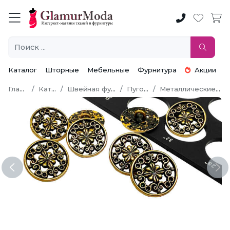
Каталог
Шторные
Мебельные
Фурнитура
Акции
Главная
Каталог
Швейная фурнитура
Пуговицы
Металлические пуговицы
Previous
Ne