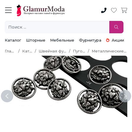
Каталог
Шторные
Мебельные
Фурнитура
Акции
Главная
Каталог
Швейная фурнитура
Пуговицы
Металлические пуговицы
Previous
Ne