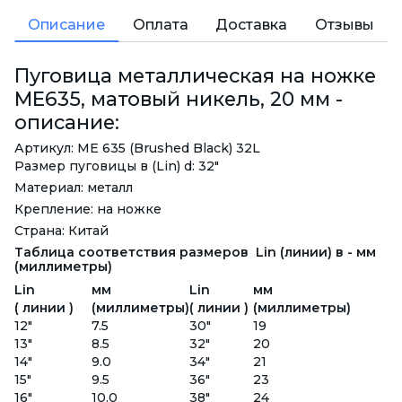
Описание
Оплата
Доставка
Отзывы
Пуговица металлическая на ножке
ME635, матовый никель, 20 мм -
описание:
Артикул: ME 635 (Brushed Black) 32L
Размер пуговицы в (Lin) d: 32"
Материал: металл
Крепление: на ножке
Страна: Китай
Таблица соответствия размеров Lin (линии) в - мм
(миллиметры)
Lin
мм
Lin
мм
( линии )
(миллиметры)
( линии )
(миллиметры)
12"
7.5
30"
19
13"
8.5
32"
20
14"
9.0
34"
21
15"
9.5
36"
23
16"
10.0
38"
24