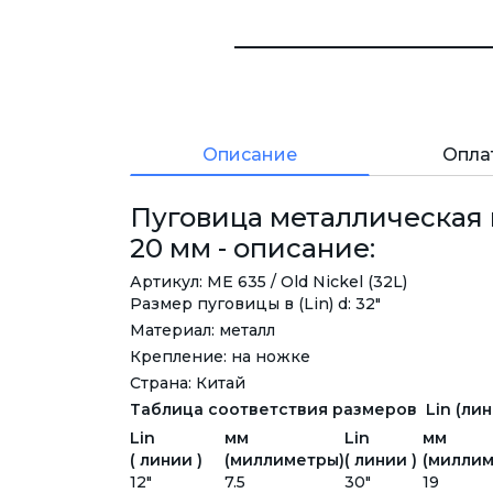
Описание
Опла
Пуговица металлическая 
20 мм - описание:
Артикул: ME 635 / Old Nickel (32L)
Размер пуговицы в (Lin) d: 32"
Материал: металл
Крепление: на ножке
Страна: Китай
Таблица соответствия размеров Lin (лини
Lin
мм
Lin
мм
( линии )
(миллиметры)
( линии )
(миллим
12"
7.5
30"
19