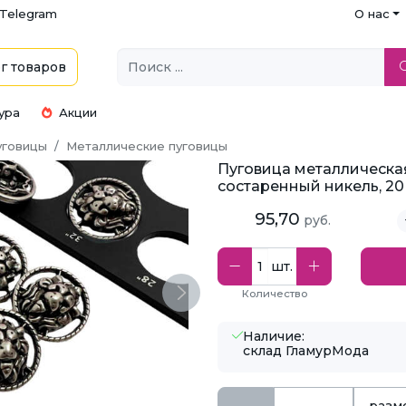
Telegram
О нас
г
товаров
ура
Акции
уговицы
Металлические пуговицы
Пуговица металлическа
состаренный никель, 20
95,70
руб.
шт.
Количество
Next
Наличие:
склад ГламурМода