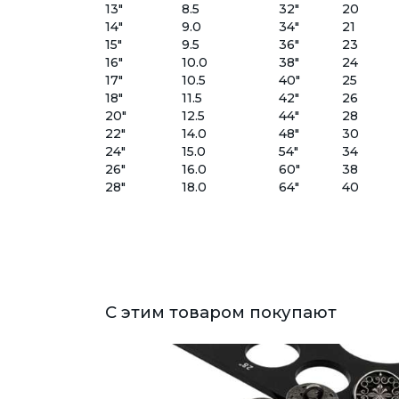
13"
8.5
32"
20
14"
9.0
34"
21
15"
9.5
36"
23
16"
10.0
38"
24
17"
10.5
40"
25
18"
11.5
42"
26
20"
12.5
44"
28
22"
14.0
48"
30
24"
15.0
54"
34
26"
16.0
60"
38
28"
18.0
64"
40
С этим товаром покупают