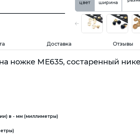
разм
цвет
ширина
та
Доставка
Отзывы
на ножке ME635, состаренный нике
и) в - мм (миллиметры)
етры)