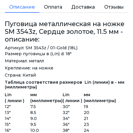
Описание
Оплата
Доставка
Отзывы
Пуговица металлическая на ножке
SM 3543z, Сердце золотое, 11.5 мм -
описание:
Артикул: SM 3543z / 01-Gold (18L)
Размер пуговицы в (Lin) d: 18"
Материал: металл
Крепление: на ножке
Страна: Китай
Таблица соответствия размеров Lin (линии) в - мм
(миллиметры)
Lin
мм
Lin
мм
( линии )
(миллиметры)
( линии )
(миллиметры)
12"
7.5
30"
19
13"
8.5
32"
20
14"
9.0
34"
21
15"
9.5
36"
23
16"
10.0
38"
24