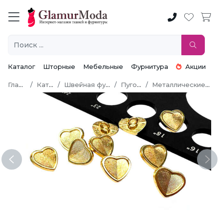
Каталог
Шторные
Мебельные
Фурнитура
Акции
Главная
Каталог
Швейная фурнитура
Пуговицы
Металлические пуговицы
Previous
Ne