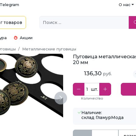
Telegram
О нас
г
товаров
ура
Акции
уговицы
Металлические пуговицы
Пуговица металлическая
20 мм
136,30
руб.
шт.
Количество
Next
Наличие:
склад ГламурМода