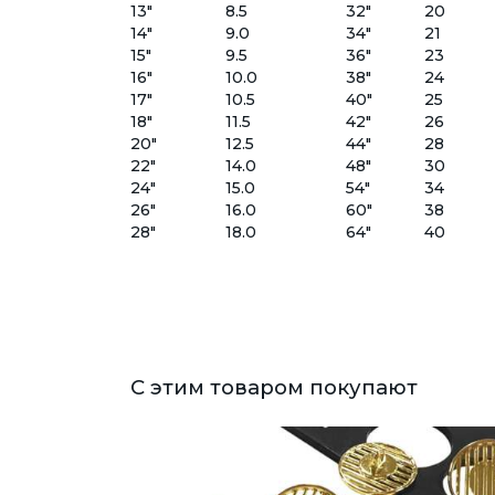
13"
8.5
32"
20
14"
9.0
34"
21
15"
9.5
36"
23
16"
10.0
38"
24
17"
10.5
40"
25
18"
11.5
42"
26
20"
12.5
44"
28
22"
14.0
48"
30
24"
15.0
54"
34
26"
16.0
60"
38
28"
18.0
64"
40
С этим товаром покупают