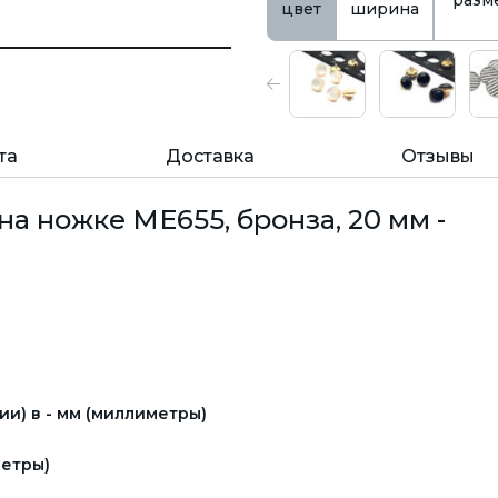
разм
цвет
ширина
та
Доставка
Отзывы
а ножке ME655, бронза, 20 мм -
и) в - мм (миллиметры)
етры)