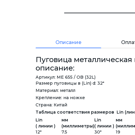
Описание
Опла
Пуговица металлическая н
описание:
Артикул: ME 655 / OB (32L)
Размер пуговицы в (Lin) d: 32"
Материал: металл
Крепление: на ножке
Страна: Китай
Таблица соответствия размеров Lin (лини
Lin
мм
Lin
мм
( линии )
(миллиметры)
( линии )
(миллим
12"
7.5
30"
19