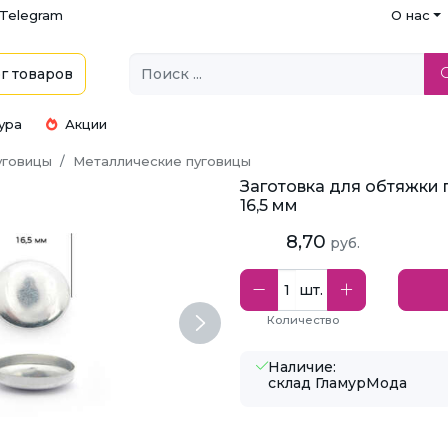
Telegram
О нас
г
товаров
ура
Акции
уговицы
Металлические пуговицы
Заготовка для обтяжки 
16,5 мм
8,70
руб.
шт.
Количество
Next
Наличие:
склад ГламурМода