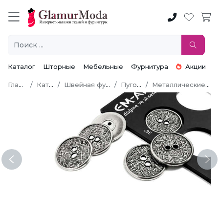
Каталог
Шторные
Мебельные
Фурнитура
Акции
Главная
Каталог
Швейная фурнитура
Пуговицы
Металлические пуговицы
Previous
Ne