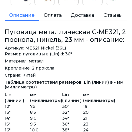
Описание
Оплата
Доставка
Отзывы
Пуговица металлическая C-ME321, 2
прокола, никель, 23 мм - описание:
Артикул: ME321 Nickel (36L)
Размер пуговицы в (Lin) d: 36"
Материал: металл
Крепление: 2 прокола
Страна: Китай
Таблица соответствия размеров Lin (линии) в - мм
(миллиметры)
Lin
мм
Lin
мм
( линии )
(миллиметры)
( линии )
(миллиметры)
12"
7.5
30"
19
13"
8.5
32"
20
14"
9.0
34"
21
15"
9.5
36"
23
16"
10.0
38"
24