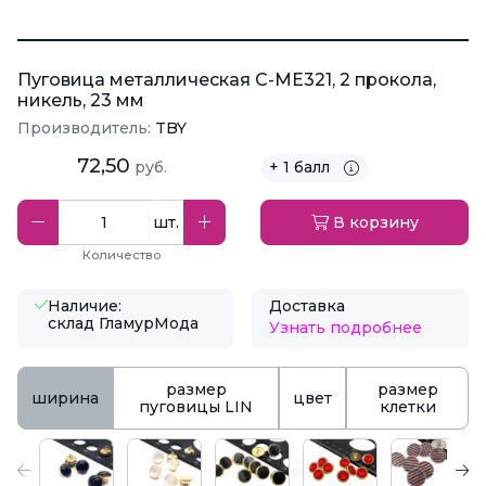
Пуговица металлическая C-ME321, 2 прокола,
никель, 23 мм
Производитель:
TBY
72,50
руб.
+ 1 балл
шт.
В корзину
Количество
Наличие:
Доставка
склад ГламурМода
Узнать подробнее
размер
размер
ширина
цвет
пуговицы LIN
клетки