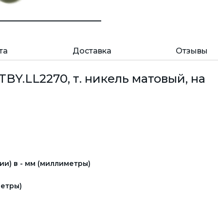
та
Доставка
Отзывы
BY.LL2270, т. никель матовый, на
и) в - мм (миллиметры)
етры)