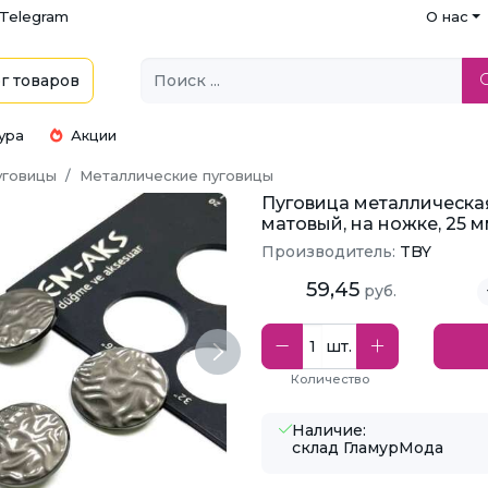
Telegram
О нас
г
товаров
ура
Акции
уговицы
Металлические пуговицы
Пуговица металлическая 
матовый, на ножке, 25 
Производитель:
TBY
59,45
руб.
шт.
Next
Количество
Наличие:
склад ГламурМода