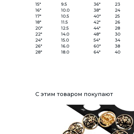
15"
9.5
36"
23
16"
10.0
38"
24
17"
10.5
40"
25
18"
11.5
42"
26
20"
12.5
44"
28
22"
14.0
48"
30
24"
15.0
54"
34
26"
16.0
60"
38
28"
18.0
64"
40
С этим товаром покупают