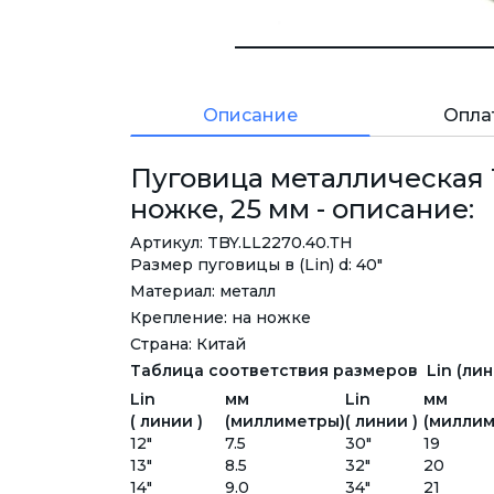
Описание
Опла
Пуговица металлическая T
ножке, 25 мм - описание:
Артикул: TBY.LL2270.40.ТН
Размер пуговицы в (Lin) d: 40"
Материал: металл
Крепление: на ножке
Страна: Китай
Таблица соответствия размеров Lin (лини
Lin
мм
Lin
мм
( линии )
(миллиметры)
( линии )
(миллим
12"
7.5
30"
19
13"
8.5
32"
20
14"
9.0
34"
21