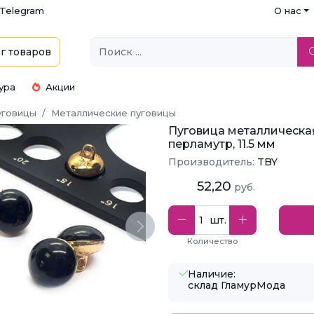
Telegram
О нас
г
товаров
ура
Акции
уговицы
Металлические пуговицы
Пуговица металлическая
перламутр, 11.5 мм
Производитель:
TBY
52,20
руб.
шт.
Next
Количество
Наличие:
склад ГламурМода