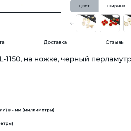
цвет
ширина
та
Доставка
Отзывы
-1150, на ножке, черный перламутр
и) в - мм (миллиметры)
етры)