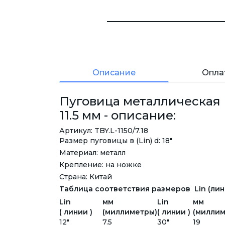
Описание
Опла
Пуговица металлическая L
11.5 мм - описание:
Артикул: TBY.L-1150/7.18
Размер пуговицы в (Lin) d: 18"
Материал: металл
Крепление: на ножке
Страна: Китай
Таблица соответствия размеров Lin (лини
Lin
мм
Lin
мм
( линии )
(миллиметры)
( линии )
(миллим
12"
7.5
30"
19