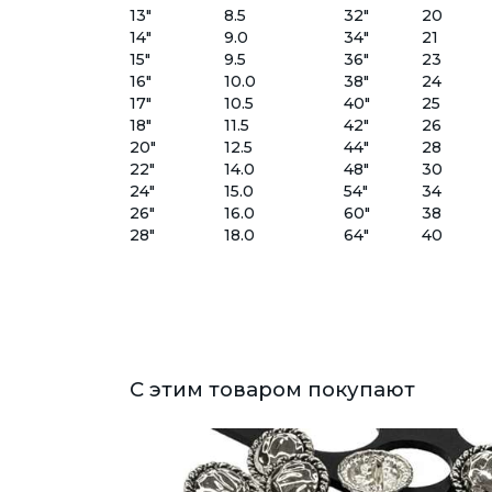
13"
8.5
32"
20
14"
9.0
34"
21
15"
9.5
36"
23
16"
10.0
38"
24
17"
10.5
40"
25
18"
11.5
42"
26
20"
12.5
44"
28
22"
14.0
48"
30
24"
15.0
54"
34
26"
16.0
60"
38
28"
18.0
64"
40
С этим товаром покупают