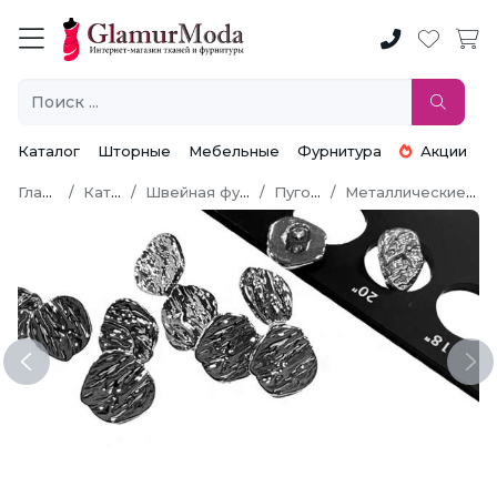
Каталог
Шторные
Мебельные
Фурнитура
Акции
Главная
Каталог
Швейная фурнитура
Пуговицы
Металлические пуговицы
Previous
Ne