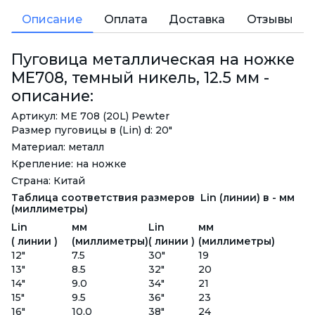
Описание
Оплата
Доставка
Отзывы
Пуговица металлическая на ножке
ME708, темный никель, 12.5 мм -
описание:
Артикул: ME 708 (20L) Pewter
Размер пуговицы в (Lin) d: 20"
Материал: металл
Крепление: на ножке
Страна: Китай
Таблица соответствия размеров Lin (линии) в - мм
(миллиметры)
Lin
мм
Lin
мм
( линии )
(миллиметры)
( линии )
(миллиметры)
12"
7.5
30"
19
13"
8.5
32"
20
14"
9.0
34"
21
15"
9.5
36"
23
16"
10.0
38"
24