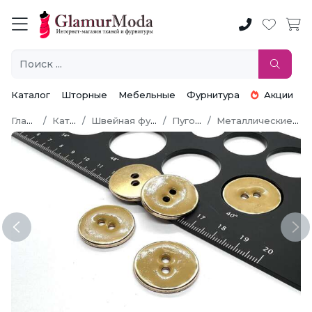
Каталог
Шторные
Мебельные
Фурнитура
Акции
Главная
Каталог
Швейная фурнитура
Пуговицы
Металлические пуговицы
Previous
Ne