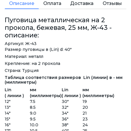
Описание
Оплата
Доставка
Отзывы
Пуговица металлическая на 2
прокола, бежевая, 25 мм, Ж-43 -
описание:
Артикул: Ж-43
Размер пуговицы в (Lin) d: 40"
Материал: металл
Крепление: на 2 прокола
Страна: Турция
Таблица соответствия размеров Lin (линии) в - мм
(миллиметры)
Lin
мм
Lin
мм
( линии )
(миллиметры)
( линии )
(миллиметры)
12"
7.5
30"
19
13"
8.5
32"
20
14"
9.0
34"
21
15"
9.5
36"
23
16"
10.0
38"
24
17"
10.5
40"
25