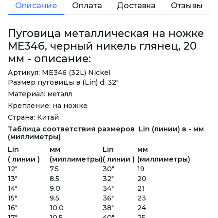
Описание
Оплата
Доставка
Отзывы
Пуговица металлическая на ножке
ME346, черный никель глянец, 20
мм - описание:
Артикул: ME346 (32L) Nickel
Размер пуговицы в (Lin) d: 32"
Материал: металл
Крепление: на ножке
Страна: Китай
Таблица соответствия размеров Lin (линии) в - мм
(миллиметры)
Lin
мм
Lin
мм
( линии )
(миллиметры)
( линии )
(миллиметры)
12"
7.5
30"
19
13"
8.5
32"
20
14"
9.0
34"
21
15"
9.5
36"
23
16"
10.0
38"
24
17"
10.5
40"
25