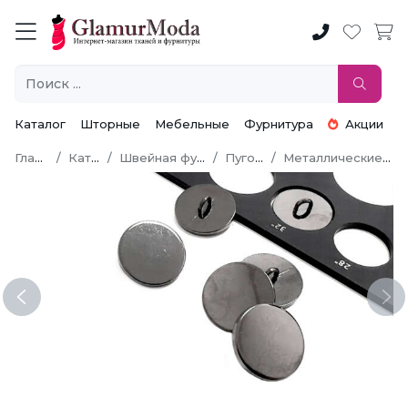
Каталог
Шторные
Мебельные
Фурнитура
Акции
Главная
Каталог
Швейная фурнитура
Пуговицы
Металлические пуговицы
Previous
Ne