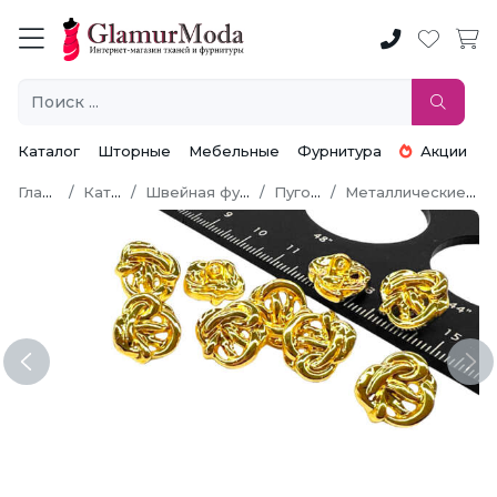
Каталог
Шторные
Мебельные
Фурнитура
Акции
Главная
Каталог
Швейная фурнитура
Пуговицы
Металлические пуговицы
Previous
Ne