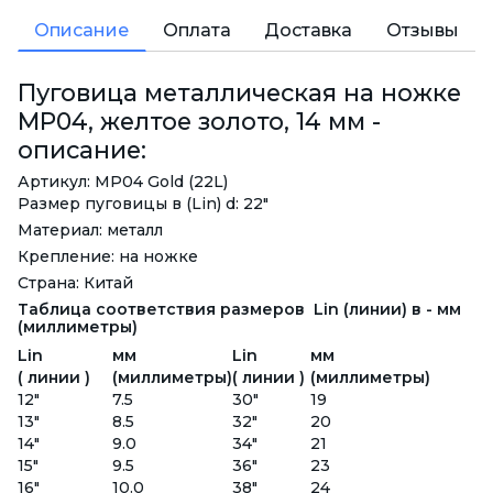
Описание
Оплата
Доставка
Отзывы
Пуговица металлическая на ножке
MP04, желтое золото, 14 мм -
описание:
Артикул: MP04 Gold (22L)
Размер пуговицы в (Lin) d: 22"
Материал: металл
Крепление: на ножке
Страна: Китай
Таблица соответствия размеров Lin (линии) в - мм
(миллиметры)
Lin
мм
Lin
мм
( линии )
(миллиметры)
( линии )
(миллиметры)
12"
7.5
30"
19
13"
8.5
32"
20
14"
9.0
34"
21
15"
9.5
36"
23
16"
10.0
38"
24