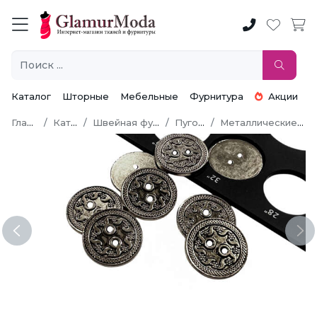
Каталог
Шторные
Мебельные
Фурнитура
Акции
Главная
Каталог
Швейная фурнитура
Пуговицы
Металлические пуговицы
Previous
Ne