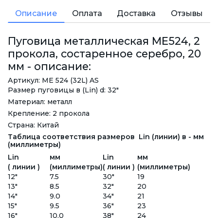
Описание
Оплата
Доставка
Отзывы
Пуговица металлическая ME524, 2
прокола, состаренное серебро, 20
мм - описание:
Артикул: ME 524 (32L) AS
Размер пуговицы в (Lin) d: 32"
Материал: металл
Крепление: 2 прокола
Страна: Китай
Таблица соответствия размеров Lin (линии) в - мм
(миллиметры)
Lin
мм
Lin
мм
( линии )
(миллиметры)
( линии )
(миллиметры)
12"
7.5
30"
19
13"
8.5
32"
20
14"
9.0
34"
21
15"
9.5
36"
23
16"
10.0
38"
24