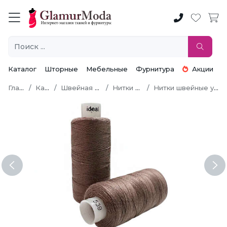
Каталог
Шторные
Мебельные
Фурнитура
Акции
Главная
Каталог
Швейная фурнитура
Нитки швейные
Нитки швейные универсальные
Previous
Ne