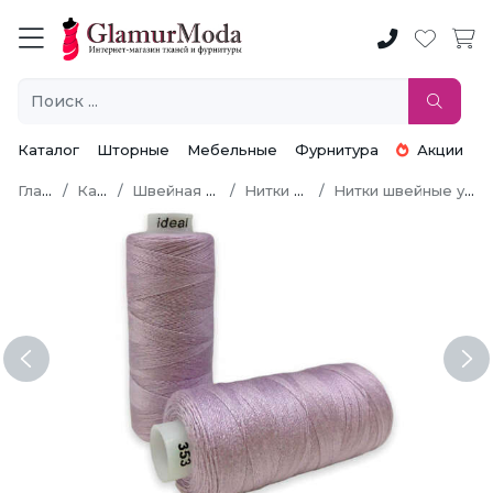
Каталог
Шторные
Мебельные
Фурнитура
Акции
Главная
Каталог
Швейная фурнитура
Нитки швейные
Нитки швейные универсальные
Previous
Ne