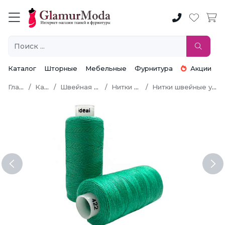
Каталог
Шторные
Мебельные
Фурнитура
Акции
Главная
Каталог
Швейная фурнитура
Нитки швейные
Нитки швейные универсальные
Previous
Ne