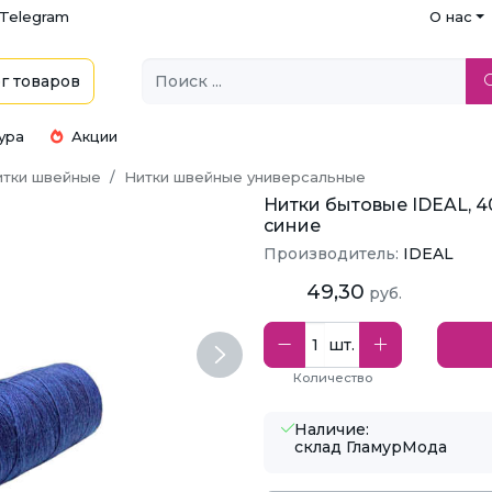
Telegram
О нас
г
товаров
ура
Акции
итки швейные
Нитки швейные универсальные
Нитки бытовые IDEAL, 40
синие
Производитель:
IDEAL
49,30
руб.
шт.
Next
Количество
Наличие:
склад ГламурМода