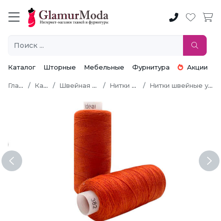
Каталог
Шторные
Мебельные
Фурнитура
Акции
Главная
Каталог
Швейная фурнитура
Нитки швейные
Нитки швейные универсальные
Previous
Ne