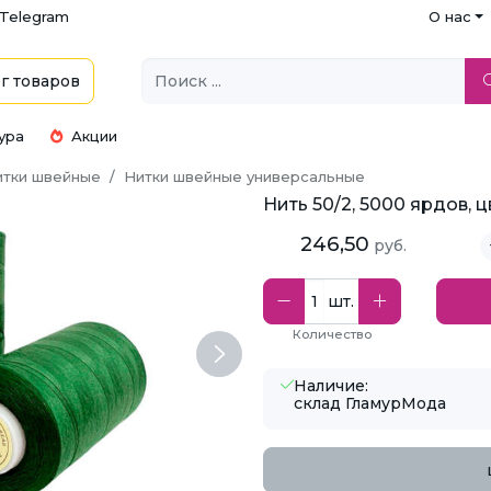
Telegram
О нас
г
товаров
ура
Акции
итки швейные
Нитки швейные универсальные
Нить 50/2, 5000 ярдов, 
246,50
руб.
шт.
Количество
Next
Наличие:
склад ГламурМода