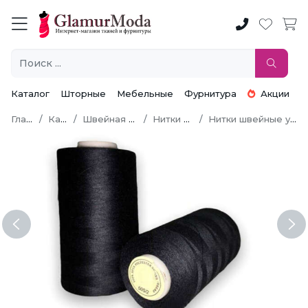
Каталог
Шторные
Мебельные
Фурнитура
Акции
Главная
Каталог
Швейная фурнитура
Нитки швейные
Нитки швейные универсальные
Previous
Ne