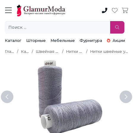
Каталог
Шторные
Мебельные
Фурнитура
Акции
Главная
Каталог
Швейная фурнитура
Нитки швейные
Нитки швейные универсальные
Previous
Ne