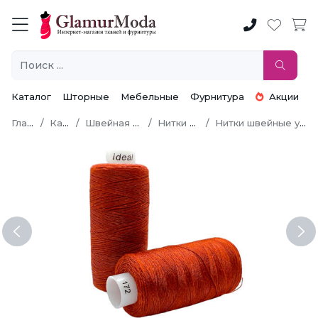
Каталог
Шторные
Мебельные
Фурнитура
Акции
Главная
Каталог
Швейная фурнитура
Нитки швейные
Нитки швейные универсальные
Previous
Ne