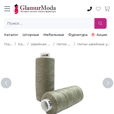
Каталог
Шторные
Мебельные
Фурнитура
Акции
Главная
Каталог
Швейная фурнитура
Нитки швейные
Нитки швейные универсальные
Previous
Ne