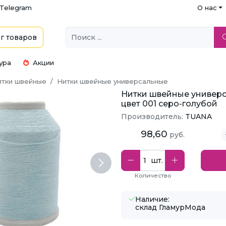
Telegram
О нас
г
товаров
ура
Акции
итки швейные
Нитки швейные универсальные
Нитки швейные универс
цвет 001 серо-голубой
Производитель:
TUANA
98,60
руб.
шт.
Next
Количество
Наличие:
склад ГламурМода