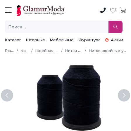
Каталог
Шторные
Мебельные
Фурнитура
Акции
Главная
Каталог
Швейная фурнитура
Нитки швейные
Нитки швейные универсальные
Previous
Ne