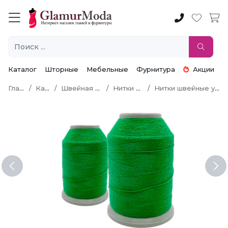
Каталог
Шторные
Мебельные
Фурнитура
Акции
Главная
Каталог
Швейная фурнитура
Нитки швейные
Нитки швейные универсальные
Previous
Ne