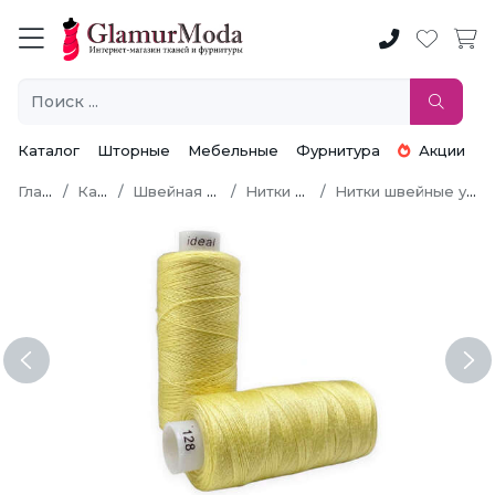
Каталог
Шторные
Мебельные
Фурнитура
Акции
Главная
Каталог
Швейная фурнитура
Нитки швейные
Нитки швейные универсальные
Previous
Ne