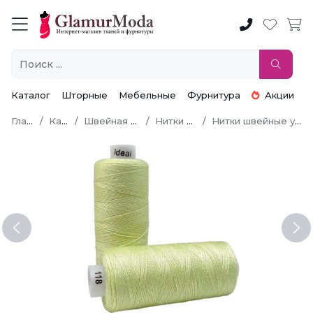
Каталог
Шторные
Мебельные
Фурнитура
Акции
Главная
Каталог
Швейная фурнитура
Нитки швейные
Нитки швейные универсальные
Previous
Ne