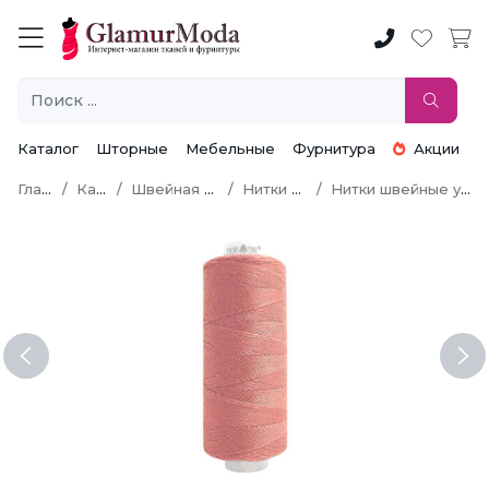
Каталог
Шторные
Мебельные
Фурнитура
Акции
Главная
Каталог
Швейная фурнитура
Нитки швейные
Нитки швейные универсальные
Previous
Ne