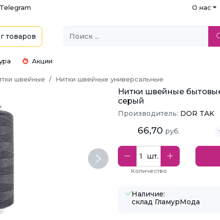
Telegram
О нас
г
товаров
ура
Акции
итки швейные
Нитки швейные универсальные
Нитки швейные бытовые 
серый
Производитель:
DOR TAK
66,70
руб.
шт.
Next
Количество
Наличие:
склад ГламурМода