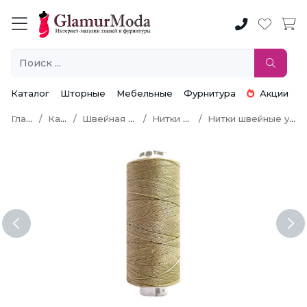
Каталог
Шторные
Мебельные
Фурнитура
Акции
Главная
Каталог
Швейная фурнитура
Нитки швейные
Нитки швейные универсальные
Previous
Ne