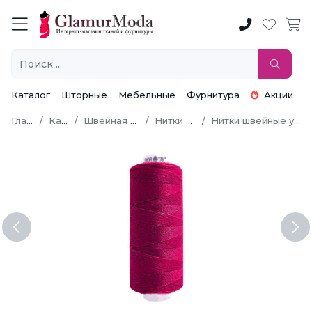
Каталог
Шторные
Мебельные
Фурнитура
Акции
Главная
Каталог
Швейная фурнитура
Нитки швейные
Нитки швейные универсальные
Previous
Ne