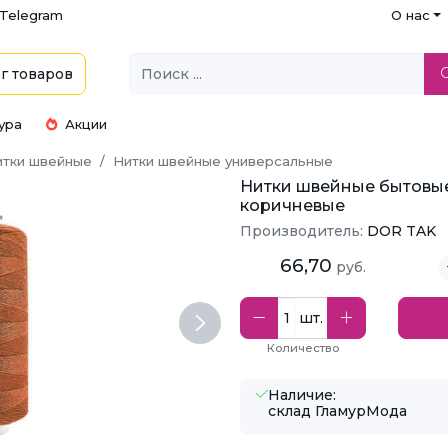
Telegram
О нас
г
товаров
ура
Акции
итки швейные
Нитки швейные универсальные
Нитки швейные бытовые 
коричневые
Производитель:
DOR TAK
66,70
руб.
шт.
Next
Количество
Наличие:
склад ГламурМода