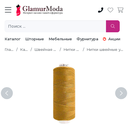
Каталог
Шторные
Мебельные
Фурнитура
Акции
Главная
Каталог
Швейная фурнитура
Нитки швейные
Нитки швейные универсальные
Previous
Ne