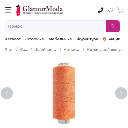
Каталог
Шторные
Мебельные
Фурнитура
Акции
Главная
Каталог
Швейная фурнитура
Нитки швейные
Нитки швейные универсальные
Previous
Ne