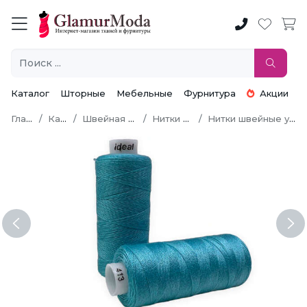
Каталог
Шторные
Мебельные
Фурнитура
Акции
Главная
Каталог
Швейная фурнитура
Нитки швейные
Нитки швейные универсальные
Previous
Ne