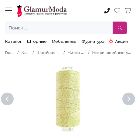
Каталог
Шторные
Мебельные
Фурнитура
Акции
Главная
Каталог
Швейная фурнитура
Нитки швейные
Нитки швейные универсальные
Previous
Ne