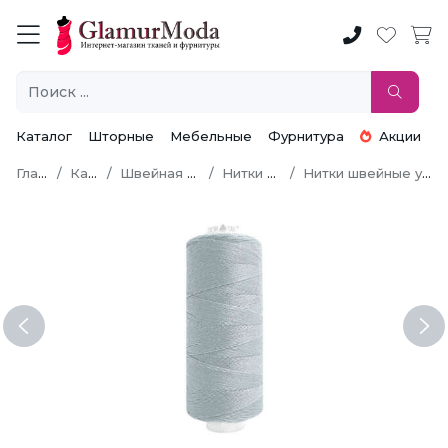
Каталог
Шторные
Мебельные
Фурнитура
Акции
Главная
Каталог
Швейная фурнитура
Нитки швейные
Нитки швейные универсальные
Previous
Ne