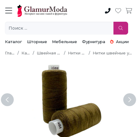
Каталог
Шторные
Мебельные
Фурнитура
Акции
Главная
Каталог
Швейная фурнитура
Нитки швейные
Нитки швейные универсальные
Previous
Ne