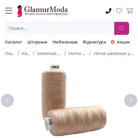
Каталог
Шторные
Мебельные
Фурнитура
Акции
Главная
Каталог
Швейная фурнитура
Нитки швейные
Нитки швейные универсальные
Previous
Ne